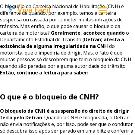
O bloqueio da Carteira Nacional de Habilitação (CNH) é
diferente de quando, por exemplo, temos a carteira
suspensa ou cassada por cometer muitas infrações de
trânsito. Mas então, o que pode causar o bloqueio da
carteira de motorista?
Geralmente,
acontece
quando
o
Departamento Estadual de Trânsito (
Detran
)
atesta
a
existência
de
alguma
irregularidade
na
CNH
do
motorista, que o impediria de dirigir. Mas, o fato é que
muitas pessoas só descobrem que tem o bloqueio da CNH
quando são paradas por alguma autoridade do trânsito.
Então,
continue
a
leitura
para
saber:
O
que
é
o
bloqueio
de
CNH?
O
bloqueio
da
CNH
é
a
suspensão
do
direito
de
dirigir
feita
pelo
Detran
. Quando a CNH é bloqueada, o Detran
não envia notificações e, por isso, pode ser que o condutor
só descubra isso após ser parado em uma blitz e conferir a