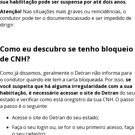
sua
habilitação
pode
ser
suspensa
por
até
dois
anos.
Atenção!
Nas situações mais graves ou reincidências, o
condutor pode ter o documentocassado e ser impedido de
dirigir.
Como
eu
descubro
se
tenho
bloqueio
de
CNH?
Como já dissemos, geralmente o Detran não informa para
o condutor quando ele tem a carta bloqueada. Por isso,
se
você
suspeita
que
há
alguma
irregularidade
com
a
sua
habiitação,
é
necessário
acessar
o
site
do
Detran
do seu
estado e verificar como está oregistro da sua CNH. O passo
a passo é o seguinte:
Acesse o site do Detran do seu estado;
Faça o seu login ou, se for o seu primeiro acesso, faça
o seu cadastro;