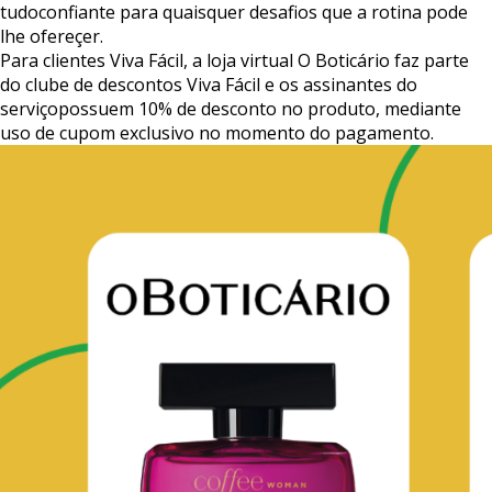
tudo
confiante
para
quaisquer
desafios
que
a
rotina
pode
lhe
ofereçer.
Para
clientes
Viva
Fácil,
a
loja
virtual
O
Boticário
faz
parte
do
clube
de
descontos
Viva
Fácil
e
os
assinantes
do
serviço
possuem
10%
de
desconto
no
produto,
mediante
uso
de
cupom
exclusivo
no
momento
do
pagamento.