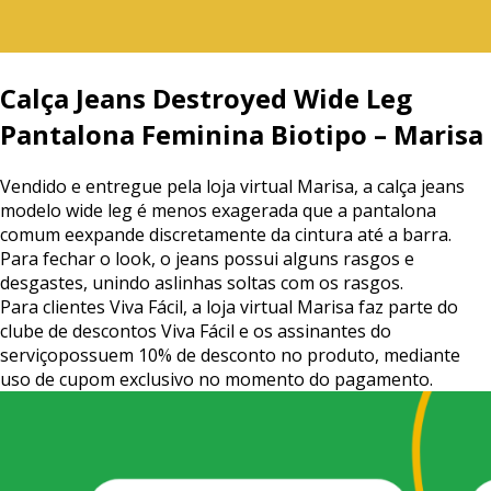
Calça
Jeans
Destroyed
Wide
Leg
Pantalona
Feminina
Biotipo
–
Marisa
Vendido
e
entregue
pela
loja
virtual
Marisa,
a
calça
jeans
modelo
wide
leg
é
menos
exagerada
que
a
pantalona
comum
e
expande
discretamente
da
cintura
até
a
barra.
Para
fechar
o
look,
o
jeans
possui
alguns
rasgos
e
desgastes,
unindo
as
linhas
soltas
com
os
rasgos.
Para
clientes
Viva
Fácil,
a
loja
virtual
Marisa
faz
parte
do
clube
de
descontos
Viva
Fácil
e
os
assinantes
do
serviço
possuem
10%
de
desconto
no
produto,
mediante
uso
de
cupom
exclusivo
no
momento
do
pagamento.