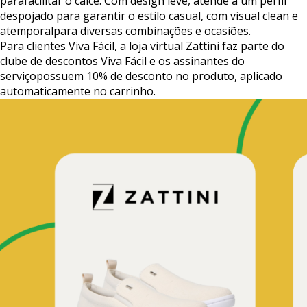
para
facilitar
o
calce.
Com
design
leve,
atende
a
um
perfil
despojado
para
garantir
o
estilo
casual,
com
visual
clean
e
atemporal
para
diversas
combinações
e
ocasiões.
Para
clientes
Viva
Fácil,
a
loja
virtual
Zattini
faz
parte
do
clube
de
descontos
Viva
Fácil
e
os
assinantes
do
serviço
possuem
10%
de
desconto
no
produto,
aplicado
automaticamente
no
carrinho.