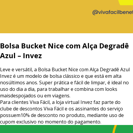
Bolsa
Bucket
Nice
com
Alça
Degradê
Azul
–
Invez
Leve
e
versátil,
a
Bolsa
Bucket
Nice
com
Alça
Degradê
Azul
Invez
é
um
modelo
de
bolsa
clássico
e
que
está
em
alta
nos
últimos
anos.
Super
prática
e
fácil
de
limpar,
é
ideal
no
uso
do
dia
a
dia,
para
trabalhar
e
combina
com
looks
mais
despojados
ou
em
viagens.
Para
clientes
Viva
Fácil,
a
loja
virtual
Invez
faz
parte
do
clube
de
descontos
Viva
Fácil
e
os
assinantes
do
serviço
possuem
10%
de
desconto
no
produto,
mediante
uso
de
cupom
exclusivo
no
momento
do
pagamento.