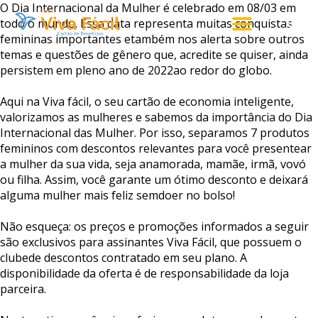
O
Dia
Internacional
da
Mulher é celebrado em 08/03 em
todo o mundo.
Essa
data
representa
muitas
conquistas
femininas
importantes
e
também
nos
alerta
sobre
outros
temas
e
questões
de
gênero
que,
acredite
se
quiser,
ainda
persistem
em
pleno
ano
de
2022
ao
redor
do
globo.
Aqui
na
Viva
fácil,
o
seu
cartão
de
economia
inteligente,
valorizamos
as
mulheres
e
sabemos
da
importância
do Dia
Internacional das Mulher
.
Por
isso,
separamos
7
produtos
femininos
com
descontos
relevantes
para
você
presentear
a
mulher
da
sua
vida,
seja
a
namorada,
mamãe,
irmã,
vovó
ou
filha.
Assim,
você
garante
um
ótimo
desconto
e
deixará
alguma
mulher
mais
feliz
sem
doer
no
bolso!
Não
esqueça:
os
preços
e
promoções
informados
a
seguir
são
exclusivos
para
assinantes
Viva
Fácil,
que
possuem
o
clube
de
descontos
contratado
em
seu
plano.
A
disponibilidade
da
oferta
é
de
responsabilidade
da
loja
parceira.