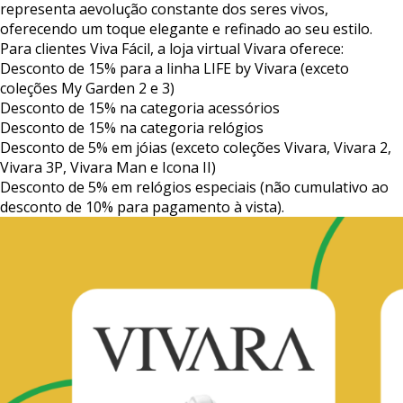
representa
a
evolução
constante
dos
seres
vivos,
oferecendo
um
toque
elegante
e
refinado
ao
seu
estilo.
Para
clientes
Viva
Fácil,
a
loja
virtual
Vivara
oferece:
Desconto
de
15%
para
a
linha
LIFE
by
Vivara
(exceto
coleções
My
Garden
2
e
3)
Desconto
de
15%
na
categoria
acessórios
Desconto
de
15%
na
categoria
relógios
Desconto
de
5%
em
jóias
(exceto
coleções
Vivara,
Vivara
2,
Vivara
3P,
Vivara
Man
e
Icona
II)
Desconto
de
5%
em
relógios
especiais
(não
cumulativo
ao
desconto
de
10%
para
pagamento
à
vista).