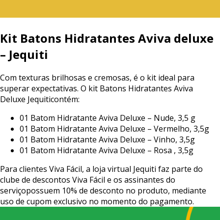
Kit
Batons
Hidratantes
Aviva
deluxe
–
Jequiti
Com
texturas
brilhosas
e
cremosas,
é
o
kit
ideal
para
superar
expectativas.
O
kit
Batons
Hidratantes
Aviva
Deluxe
Jequiti
contém:
01
Batom
Hidratante
Aviva
Deluxe
–
Nude,
3,5
g
01
Batom
Hidratante
Aviva
Deluxe
–
Vermelho,
3,5g
01
Batom
Hidratante
Aviva
Deluxe
–
Vinho,
3,5g
01
Batom
Hidratante
Aviva
Deluxe
–
Rosa
,
3,5g
Para
clientes
Viva
Fácil,
a
loja
virtual
Jequiti
faz
parte
do
clube
de
descontos
Viva
Fácil
e
os
assinantes
do
serviço
possuem
10%
de
desconto
no
produto,
mediante
uso
de
cupom
exclusivo
no
momento
do
pagamento.