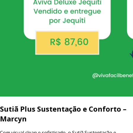
Sutiã
Plus
Sustentação
e
Conforto
–
Marcyn
Com
visual
clean
e
sofisticado,
o
Sutiã
Sustentação
e