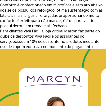
Conforto
é
confeccionado
em
microfibra
e
sem
aro
abaixo
dos
seios,
possui
cós
reforçado,
ótima
sustentação
com
as
laterais
mais
largas
e
reforçadas
proporcionando
muito
conforto.
Perfeito
para
não
marcar,
é
fácil
para
vestir
e
possui
decote
em
renda
mais
fechado.
Para
clientes
Viva
Fácil,
a
loja
virtual
Marcyn
faz
parte
do
clube
de
descontos
Viva
Fácil
e
os
assinantes
do
serviço
possuem
10%
de
desconto
no
produto,
mediante
uso
de
cupom
exclusivo
no
momento
do
pagamento.