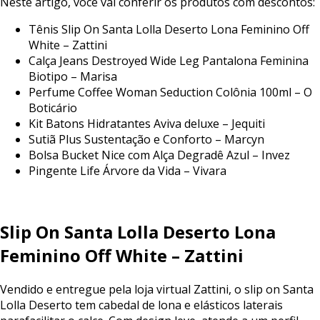
Neste
artigo,
você
vai
conferir
os
produtos
com
descontos:
Tênis Slip On Santa Lolla Deserto Lona Feminino Off
White – Zattini
Calça Jeans Destroyed Wide Leg Pantalona Feminina
Biotipo – Marisa
Perfume Coffee Woman Seduction Colônia 100ml – O
Boticário
Kit Batons Hidratantes Aviva deluxe – Jequiti
Sutiã Plus Sustentação e Conforto – Marcyn
Bolsa Bucket Nice com Alça Degradê Azul – Invez
Pingente Life Árvore da Vida – Vivara
Slip
On
Santa
Lolla
Deserto
Lona
Feminino
Off
White
–
Zattini
Vendido
e
entregue
pela
loja
virtual
Zattini,
o
slip
on
Santa
Lolla
Deserto
tem
cabedal
de
lona
e
elásticos
laterais