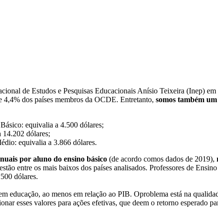
ional de Estudos e Pesquisas Educacionais Anísio Teixeira (Inep) em 
de 4,4% dos países membros da OCDE. Entretanto,
somos também um d
Básico: equivalia a 4.500 dólares;
a 14.202 dólares;
dio: equivalia a 3.866 dólares.
nuais por aluno do ensino básico
(de
acordo
com
os
dados
de
2019),
estão
entre
os
mais
baixos
dos
países
analisados.
Professores
de
Ensino
.500
dólares.
em
educação,
ao
menos
em
relação
ao
PIB.
O
problema
está
na
qualida
ionar
esses
valores
para
ações
efetivas,
que
deem
o
retorno
esperado
pa