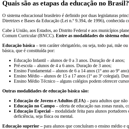
Quais são as etapas da educação no Brasil?
O sistema educacional brasileiro é definido por duas legislaturas prin
Diretrizes e Bases da Educação (Lei n.º 9.394, de 1996), conhecida
Cabe à União, aos Estados, ao Distrito Federal e aos municípios plane
Comum Curricular (BNCC).
Entre as modalidades do sistema educa
Educação básica
– tem caráter obrigatório, ou seja, todo pai, mãe o
básica, que é constituída por:
Educação Infantil – alunos de 0 a 3 anos. Duração de 4 anos;
Pré-escola – alunos de 4 a 6 anos. Duração de 3 anos;
Ensino Fundamental – alunos de 6 a 14 anos (1º ano ao 9º ano)
Ensino Médio – alunos de 15 a 17 anos (1º ao 3º colegial). Dur
Ensino Médio Técnico – alguns colégios podem oferecer cursos e
Outras modalidades de educação básica são:
Educação de Jovens e Adultos (EJA)
– para adultos que não 
Educação no Campo
– oferta de educação nas zonas rurais, c
Educação Especial
– modalidade feita para alunos portadores 
deficiência, seja física ou mental.
Educação superior –
para alunos que concluíram o ensino médio e q