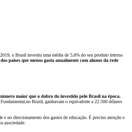
2019, o Brasil investiu uma média de 5,6% do seu produto interno
os países que menos gasta anualmente com alunos da rede
número maior que o dobro do investido pelo Brasil na época.
Fundamental,
no
Brasil,
ganhavam
o
equivalente
a
22.500
dólares
de
e
no
direcionamento
dos
gastos
de
educação.
É
preciso
atenção
e
ra
a
sociedade.