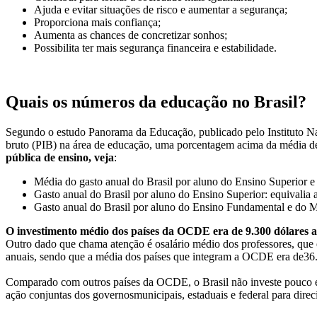
Ajuda e evitar situações de risco e aumentar a segurança;
Proporciona mais confiança;
Aumenta as chances de concretizar sonhos;
Possibilita ter mais segurança financeira e estabilidade.
Quais os números da educação no Brasil?
Segundo o estudo Panorama da Educação, publicado pelo Instituto Nac
bruto (PIB) na área de educação, uma porcentagem acima da média 
pública de ensino, veja
:
Média do gasto anual do Brasil por aluno do Ensino Superior e 
Gasto anual do Brasil por aluno do Ensino Superior: equivalia 
Gasto anual do Brasil por aluno do Ensino Fundamental e do Mé
O investimento médio dos países da OCDE era de 9.300 dólares a
Outro
dado
que
chama
atenção
é
o
salário
médio
dos
professores,
que
anuais,
sendo
que
a
média
dos
países
que
integram
a
OCDE
era
de
36
Comparado
com
outros
países
da
OCDE,
o
Brasil
não
investe
pouco
ação
conjuntas
dos
governos
municipais,
estaduais
e
federal
para
direc