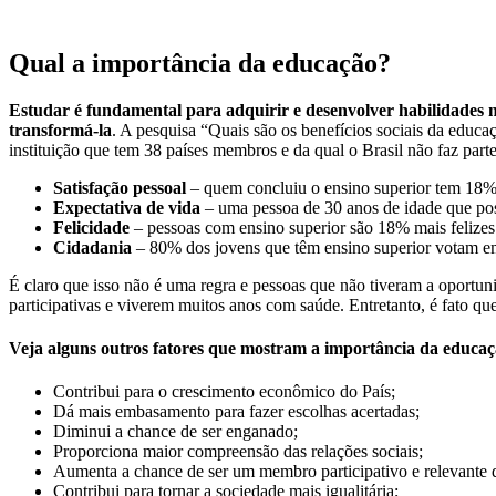
Qual a importância da educação?
Estudar é fundamental para adquirir e desenvolver habilidades n
transformá-la
. A pesquisa “Quais são os benefícios sociais da edu
instituição que tem 38 países membros e da qual o Brasil não faz parte
Satisfação pessoal
– quem concluiu o ensino superior tem 18% 
Expectativa de vida
– uma pessoa de 30 anos de idade que pos
Felicidade
– pessoas com ensino superior são 18% mais felizes
Cidadania
– 80% dos jovens que têm ensino superior votam em
É claro que isso não é uma regra e pessoas que não tiveram a oportun
participativas e viverem muitos anos com saúde. Entretanto, é fato qu
Veja alguns outros fatores que mostram a importância da educaç
Contribui para o crescimento econômico do País;
Dá mais embasamento para fazer escolhas acertadas;
Diminui a chance de ser enganado;
Proporciona maior compreensão das relações sociais;
Aumenta a chance de ser um membro participativo e relevante 
Contribui para tornar a sociedade mais igualitária;