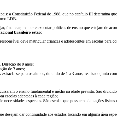
cipais: a Constituição Federal de 1988, que no capítulo III determina qu
 como LDB.
jar, financiar, manter e executar políticas de ensino que estejam de aco
cional brasileiro estão
:
u responsável deve matricular crianças e adolescentes em escolas para c
. Duração de 9 anos;
ação de 3 anos;
xtraclasse para os alunos, durando de 1 a 3 anos, realizado junto com 
cursaram o ensino fundamental e médio na idade prevista. São dividido
om escolas adaptadas à cada região;
de necessidades especiais. São escolas que possuem adaptações físicas 
ue desejam dar continuidade aos estudos focando em alguma área espec