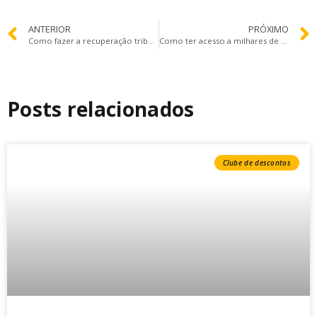
ANTERIOR
PRÓXIMO
Como fazer a recuperação tributária da sua empresa?
Como ter acesso a milhares de tipos de podcast para aprofundar conhecimentos, se atualizar, divertir e relaxar?
Posts relacionados
Clube de descontos